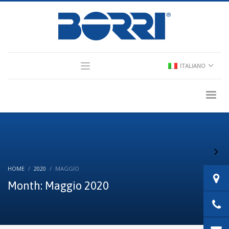
×
Partner Login
ITALIANO
Consultant Login
HOME
2020
MAGGIO
Month: Maggio 2020