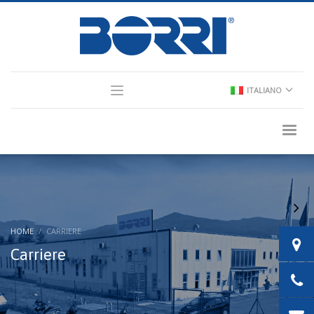
×
Partner Login
ITALIANO
Consultant Login
HOME
CARRIERE
Carriere