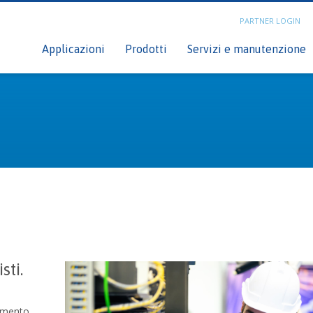
PARTNER LOGIN
n
C
Applicazioni
Prodotti
Servizi e manutenzione
sti.
imento