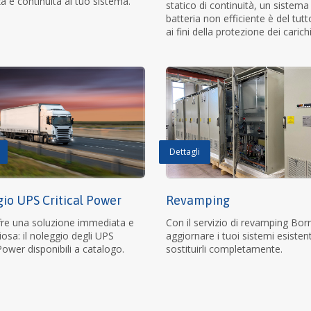
za e continuità al tuo sistema.
statico di continuità, un sistema
batteria non efficiente è del tutto
ai fini della protezione dei carichi 
Dettagli
io UPS Critical Power
Revamping
fre una soluzione immediata e
Con il servizio di revamping Borr
osa: il noleggio degli UPS
aggiornare i tuoi sistemi esisten
 Power disponibili a catalogo.
sostituirli completamente.