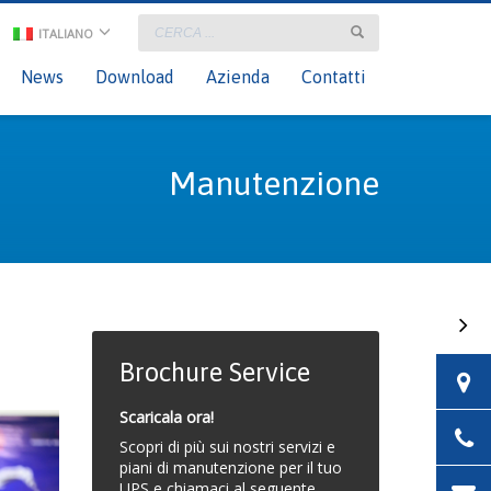
ITALIANO
×
onsultant Login
News
Download
Azienda
Contatti
Manutenzione
Brochure Service
Scaricala ora!
Scopri di più sui nostri servizi e
piani di manutenzione per il tuo
UPS e chiamaci al seguente