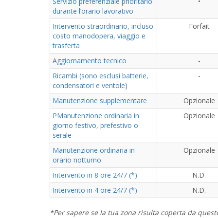
Servizio preferenziale prioritario
•
durante l’orario lavorativo
Intervento straordinario, incluso
Forfait
costo manodopera, viaggio e
trasferta
Aggiornamento tecnico
-
Ricambi (sono esclusi batterie,
-
condensatori e ventole)
Manutenzione supplementare
Opzionale
PManutenzione ordinaria in
Opzionale
giorno festivo, prefestivo o
serale
Manutenzione ordinaria in
Opzionale
orario notturno
Intervento in 8 ore 24/7 (*)
N.D.
Intervento in 4 ore 24/7 (*)
N.D.
*Per sapere se la tua zona risulta coperta da questo