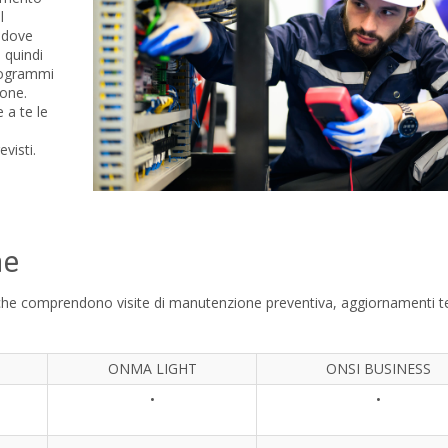
l
 dove
è quindi
programmi
ione.
 a te le
visti.
ne
he comprendono visite di manutenzione preventiva, aggiornamenti te
ONMA LIGHT
ONSI BUSINESS
•
•