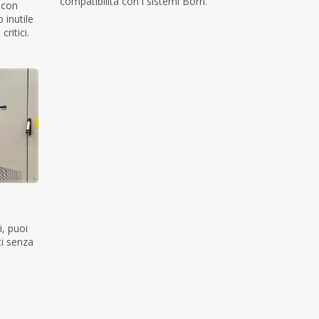
compatibilità con i sistemi Borri.
 con
 inutile
critici.
i, puoi
ti senza