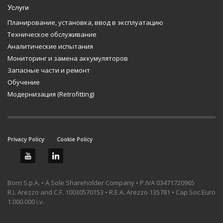
Услуги
Планирование, установка, ввод в эксплуатацию
Техническое обслуживание
Аналитические испытания
Мониторинг и замена аккумуляторов
Запасные части и ремонт
Обучение
Модернизация (Retrofitting)
Privacy Policy
Cookie Policy
Borri S.p.A. • A Sole Shareholder Company • P.IVA 03471720965
R.I. Arezzo and C.F. 10030570153 • R.E.A. Arezzo 135781 • Cap.Soc.Euro
1.000.000 i.v.