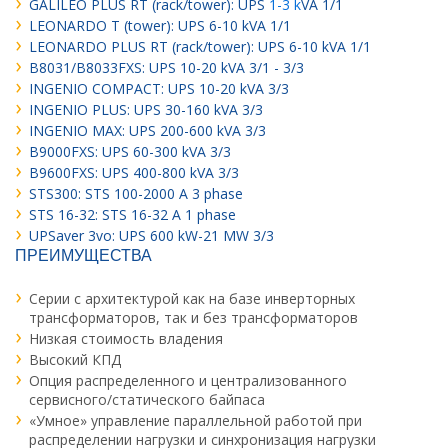
GALILEO PLUS RT (rack/tower): UPS
1-3
k
VA 1/1
LEONARDO T (tower): UPS 6-10 kVA 1/1
LEONARDO PLUS RT (rack/tower): UPS 6-10 kVA 1/1
B8031/B8033FXS: UPS 10-20 kVA 3/1 - 3/3
INGENIO COMPACT: UPS 10-20 kVA 3/3
INGENIO PLUS: UPS 30-160 kVA 3/3
INGENIO MAX: UPS 200-600 kVA 3/3
B9000FXS: UPS 60-300 kVA 3/3
B9600FXS: UPS 400-800 kVA 3/3
STS300: STS 100-2000 A 3 phase
STS 16-32: STS 16-32 A 1 phase
UPSaver 3vo: UPS 600 kW-21 MW 3/3
ПРЕИМУЩЕСТВА
Серии с архитектурой как на базе инверторных
трансформаторов, так и без трансформаторов
Низкая стоимость владения
Высокий КПД
Опция распределенного и централизованного
сервисного/статического байпаса
«Умное» управление параллельной работой при
распределении нагрузки и синхронизация нагрузки